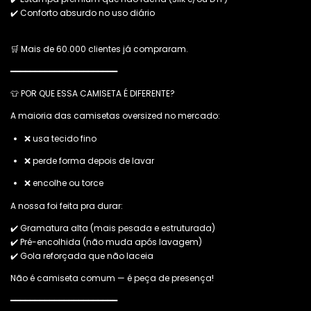
✔️ Conforto absurdo no uso diário
🛒 Mais de 60.000 clientes já compraram.
━━━━━━━━━━━━━━━━━━━━━━
👕 POR QUE ESSA CAMISETA É DIFERENTE?
A maioria das camisetas oversized no mercado:
❌ usa tecido fino
❌ perde forma depois de lavar
❌ encolhe ou torce
A nossa foi feita pra durar:
✔️ Gramatura alta (mais pesada e estruturada)
✔️ Pré-encolhida (não muda após lavagem)
✔️ Gola reforçada que não laceia
Não é camiseta comum — é peça de presença!
━━━━━━━━━━━━━━━━━━━━━━