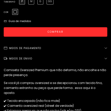
P
M
G
GG
TAMANHO
COR
Guia de medidas
MEIOS DE PAGAMENTO
MEIOS DE ENVIO
Camiseta Oversized Premium que não deforma, não encolhe e não
perde presença.
Se você já comprou oversized e se decepcionou com tecido fino,
caimento estranho ou peça que perde forma… essa aqui é o
oposto.
✔️ Tecido encorpado (não fica mole)
✔️ Caimento oversized real (street de verdade)
✔️ Estampa premium que não racha (silk e/ou DTF)