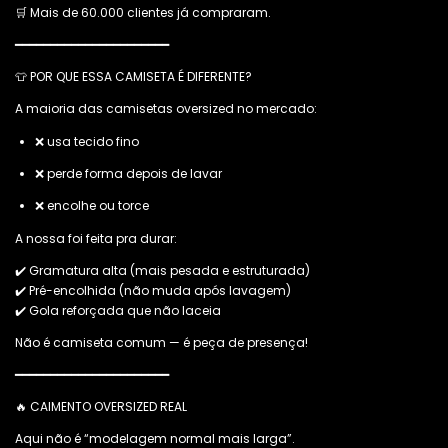
🛒 Mais de 60.000 clientes já compraram.
━━━━━━━━━━━━━━━━━━━━━━
👕 POR QUE ESSA CAMISETA É DIFERENTE?
A maioria das camisetas oversized no mercado:
❌ usa tecido fino
❌ perde forma depois de lavar
❌ encolhe ou torce
A nossa foi feita pra durar:
✔️ Gramatura alta (mais pesada e estruturada)
✔️ Pré-encolhida (não muda após lavagem)
✔️ Gola reforçada que não laceia
Não é camiseta comum — é peça de presença!
━━━━━━━━━━━━━━━━━━━━━━
🔥 CAIMENTO OVERSIZED REAL
Aqui não é “modelagem normal mais larga”.