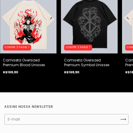
COMPRE 2 PAGUE 1
COMPRE 2 PAGUE 1
COM
Camiseta Oversized
Camiseta Oversized
Cam
Premium Blood Unissex
Premium Symbol Unissex
Prem
R$169,90
R$169,90
R$16
ASSINE NOSSA NEWSLETTER