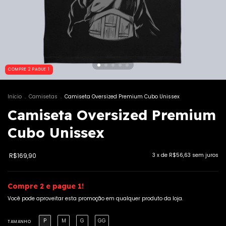
COMPRE 2 PAGUE 1
Início
.
Camisetas
.
Camiseta Oversized Premium Cubo Unissex
Camiseta Oversized Premium
Cubo Unissex
R$169,90
3
x de
R$56,63
sem juros
Compre 2 e pague 1!
Você pode aproveitar esta promoção em qualquer produto da loja.
P
M
G
GG
TAMANHO