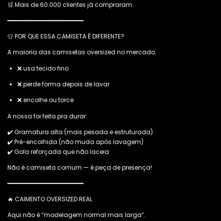
🛒 Mais de 60.000 clientes já compraram.
━━━━━━━━━━━━━━━━━━━━━━
👕 POR QUE ESSA CAMISETA É DIFERENTE?
A maioria das camisetas oversized no mercado:
❌ usa tecido fino
❌ perde forma depois de lavar
❌ encolhe ou torce
A nossa foi feita pra durar:
✔️ Gramatura alta (mais pesada e estruturada)
✔️ Pré-encolhida (não muda após lavagem)
✔️ Gola reforçada que não laceia
Não é camiseta comum — é peça de presença!
━━━━━━━━━━━━━━━━━━━━━━
🔥 CAIMENTO OVERSIZED REAL
Aqui não é “modelagem normal mais larga”.