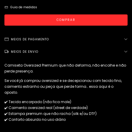
Guia de medidas
MEIOS DE PAGAMENTO
MEIOS DE ENVIO
Camiseta Oversized Premium que não deforma, não encolhe e não
perde presença.
Se você já comprou oversized e se decepcionou com tecido fino,
caimento estranho ou peça que perde forma… essa aqui é o
oposto.
✔️ Tecido encorpado (não fica mole)
✔️ Caimento oversized real (street de verdade)
✔️ Estampa premium que não racha (silk e/ou DTF)
✔️ Conforto absurdo no uso diário