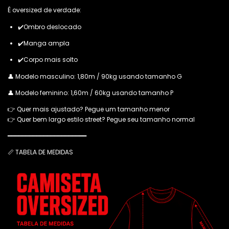
É oversized de verdade:
✔️Ombro deslocado
✔️Manga ampla
✔️Corpo mais solto
👤 Modelo masculino: 1,80m / 90kg usando tamanho G
👤 Modelo feminino: 1,60m / 60kg usando tamanho P
👉 Quer mais ajustado? Pegue um tamanho menor
👉 Quer bem largo estilo street? Pegue seu tamanho normal
━━━━━━━━━━━━━━━━━━━━━━
📏 TABELA DE MEDIDAS