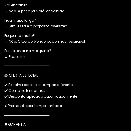
Vai encolher?
→ Não. A peça já é pré-encolhida.
Fica muito larga?
→ Sim, essa é a proposta oversized.
Esquenta muito?
→ Não. O tecido é encorpado, mas respirável.
Posso lavar na máquina?
→ Pode sim.
━━━━━━━━━━━━━━━━━━━━━━
🎁 OFERTA ESPECIAL
✔️ Escolha cores e estampas diferentes
✔️ Combine tamanhos
✔️ Desconto aplicado automaticamente
⏳ Promoção por tempo limitado
━━━━━━━━━━━━━━━━━━━━━━
🛡️ GARANTIA