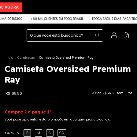
E AGORA
 MIL CLIENTES EM TODO BRASIL
TROCA FÁCIL 7 DIAS PARA TROCAR
FRETE GRÁTIS
0
Início
.
Camisetas
.
Camiseta Oversized Premium Ray
Camiseta Oversized Premium
Ray
R$169,90
3
x de
R$56,63
sem juros
Compre 2 e pague 1!
Você pode aproveitar esta promoção em qualquer produto da loja.
P
M
G
GG
TAMANHO