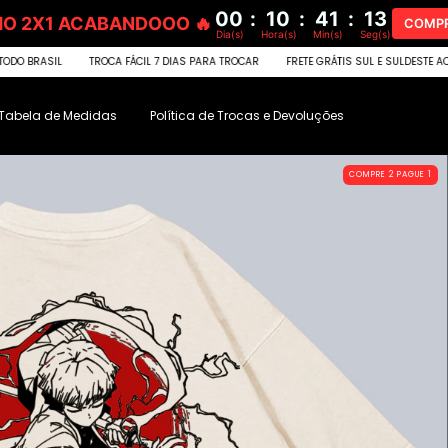
00
:
10
:
41
:
11
MO 2X1 ACABANDOOO 🔥
COMPR
Dia(s)
Hora(s)
Min(s)
Seg(s)
A FÁCIL 7 DIAS PARA TROCAR
FRETE GRÁTIS SUL E SULDESTE ACIMA DE R$300
+60
Tabela de Medidas
Política de Trocas e Devoluções
COMPRE 2 PAGUE 1