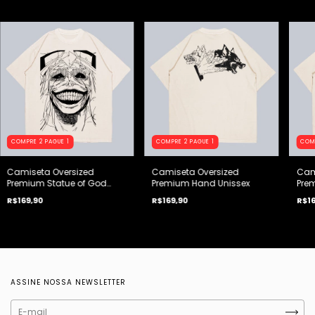
COMPRE 2 PAGUE 1
COMPRE 2 PAGUE 1
COM
Camiseta Oversized
Camiseta Oversized
Cam
Premium Statue of God
Premium Hand Unissex
Pre
Unissex
R$169,90
R$169,90
R$16
ASSINE NOSSA NEWSLETTER