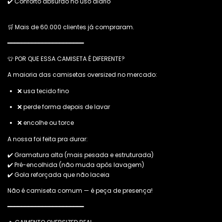
✔️ Conforto absurdo no uso diário
🛒 Mais de 60.000 clientes já compraram.
━━━━━━━━━━━━━━━━━━━━━━
👕 POR QUE ESSA CAMISETA É DIFERENTE?
A maioria das camisetas oversized no mercado:
❌ usa tecido fino
❌ perde forma depois de lavar
❌ encolhe ou torce
A nossa foi feita pra durar:
✔️ Gramatura alta (mais pesada e estruturada)
✔️ Pré-encolhida (não muda após lavagem)
✔️ Gola reforçada que não laceia
Não é camiseta comum — é peça de presença!
━━━━━━━━━━━━━━━━━━━━━━